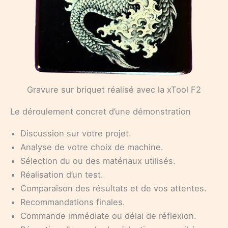
Gravure sur briquet réalisé avec la xTool F2
Le déroulement concret d’une démonstration
Discussion sur votre projet.
Analyse de votre choix de machine.
Sélection du ou des matériaux utilisés.
Réalisation d’un test.
Comparaison des résultats et de vos attentes.
Recommandations finales.
Commande immédiate ou délai de réflexion.